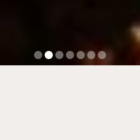
MARCIN GŁUSZEK – FOTOGRAF
ŚLUBNY TARNÓW
Fotografia ślubna Tarnów