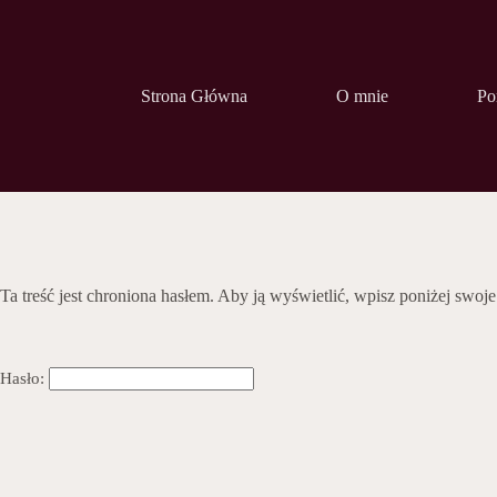
Przejdź
do
treści
Strona Główna
O mnie
Por
Ta treść jest chroniona hasłem. Aby ją wyświetlić, wpisz poniżej swoje
Hasło: